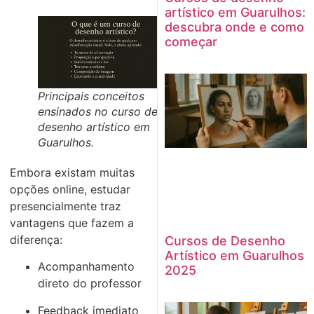
artístico em Guarulhos:
descubra onde e como
começar
Principais conceitos
ensinados no curso de
desenho artístico em
Guarulhos.
Embora existam muitas
opções online, estudar
presencialmente traz
vantagens que fazem a
diferença:
Cursos de Desenho
Artístico em Guarulhos
Acompanhamento
2025
direto do professor
Feedback imediato